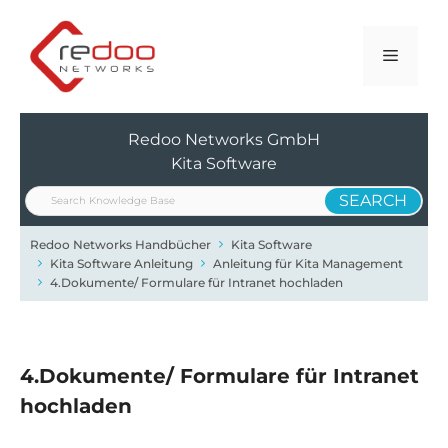
Zum
Inhalt
Menü
springen
Redoo Networks GmbH
Kita Software
Redoo Networks Handbücher
Kita Software
Kita Software Anleitung
Anleitung für Kita Management
4.Dokumente/ Formulare für Intranet hochladen
4.Dokumente/ Formulare für Intranet
hochladen