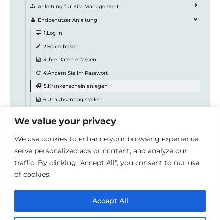
Anleitung für Kita Management
Endbenutzer Anleitung
1.Log In
2.Schreibtisch
3.Ihre Daten erfassen
4.Ändern Sie Ihr Passwort
5.Krankenschein anlegen
6.Urlaubsantrag stellen
7.Dokumente und Lohnzettel anschauen
We value your privacy
8.Inventar verwalten
We use cookies to enhance your browsing experience,
9.Anwesenheit der Kinder
serve personalized ads or content, and analyze our
10.Chat im Unternehmen
traffic. By clicking "Accept All", you consent to our use
Abrechnung der Leistungen in der Kita
of cookies.
Accept All
© 2026 Handbücher der Redoo Networks GmbH
•