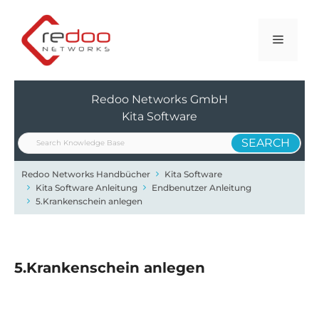
Zum
Inhalt
Menü
springen
Redoo Networks GmbH
Kita Software
Redoo Networks Handbücher
Kita Software
Kita Software Anleitung
Endbenutzer Anleitung
5.Krankenschein anlegen
5.Krankenschein anlegen