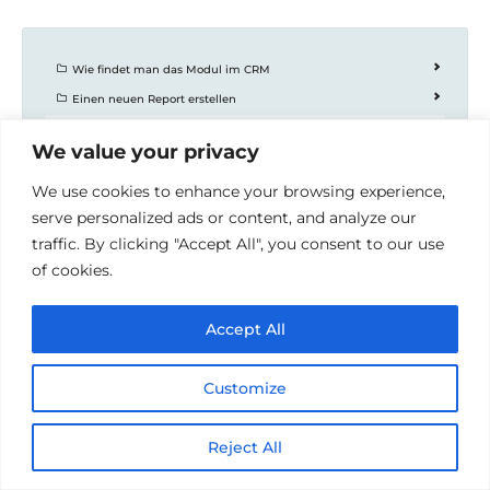
Wie findet man das Modul im CRM
Einen neuen Report erstellen
Hinzufügen eines Reports zum Dashboard
We value your privacy
1.Hinzufügen eines Reports zum Dashboard
We use cookies to enhance your browsing experience,
serve personalized ads or content, and analyze our
traffic. By clicking "Accept All", you consent to our use
© 2026 Handbücher der Redoo Networks GmbH
•
of cookies.
Erstellt mit
GeneratePress
Accept All
English
(
Englisch
)
Deutsch
Customize
Reject All