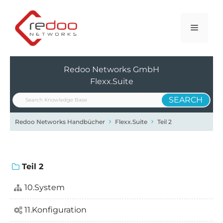
Zum
Inhalt
Menü
springen
Redoo Networks GmbH
Flexx.Suite
Redoo Networks Handbücher
Flexx.Suite
Teil 2
Teil 2
10.System
11.Konfiguration