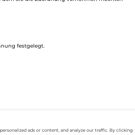
hnung festgelegt.
Handbücher der Redoo Networks GmbH
• Erstellt mit
Gener
English
(
Englisch
)
Deutsch
rsonalized ads or content, and analyze our traffic. By clicking