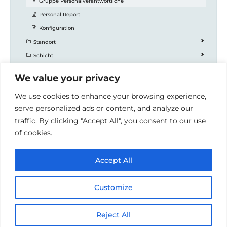
Gruppe Personalverantwortliche
Personal Report
Konfiguration
Standort
Schicht
Krankenschein
We value your privacy
Urlaubsplanung
We use cookies to enhance your browsing experience,
Betriebsferien
serve personalized ads or content, and analyze our
Weiterbildungen
traffic. By clicking "Accept All", you consent to our use
Flexx Work Tracker
of cookies.
Accept All
© 2026 Handbücher der Redoo Networks GmbH
•
Erstellt mit
GeneratePress
Customize
English
(
Englisch
)
Deutsch
Reject All