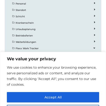
Personal
Standort
Schicht
Krankenschein
Urlaubsplanung
Betriebsferien
Weiterbildungen
Flexx Work Tracker
Modul Flexx Work Tracker - Ansichten, Korrekturen
We value your privacy
Modul Flexx Work Tracker - Buchung eingeben
We use cookies to enhance your browsing experience,
Team Auswertung
serve personalized ads or content, and analyze our
Stundenzettel
traffic. By clicking "Accept All", you consent to our use
Einstellungen
of cookies.
Accept All
© 2026 Handbücher der Redoo Networks GmbH
•