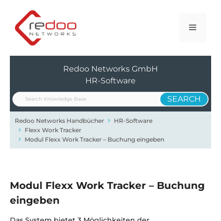
Zum
Inhalt
Menü
springen
Redoo Networks GmbH
HR-Software
Redoo Networks Handbücher
HR-Software
Flexx Work Tracker
Modul Flexx Work Tracker – Buchung eingeben
Modul Flexx Work Tracker – Buchung
eingeben
Das System bietet 3 Möglichkeiten der