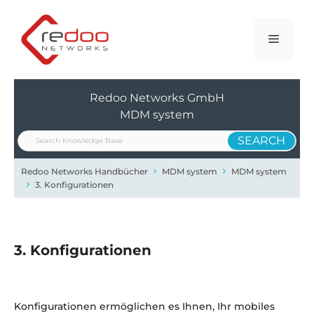
Zum
Inhalt
Menü
springen
Redoo Networks GmbH
MDM system
Redoo Networks Handbücher
MDM system
MDM system
3. Konfigurationen
3. Konfigurationen
Konfigurationen ermöglichen es Ihnen, Ihr mobiles