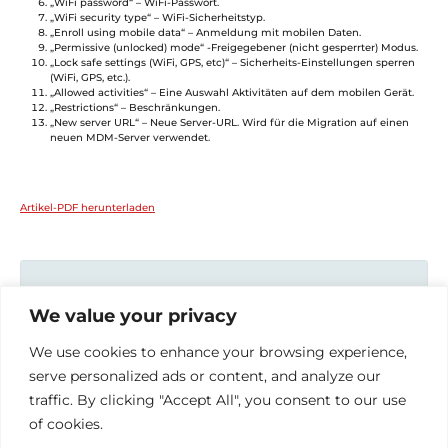
„WiFi password“ – WiFi-Passwort.
„WiFi security type“ – WiFi-Sicherheitstyp.
„Enroll using mobile data“ – Anmeldung mit mobilen Daten.
„Permissive (unlocked) mode“ -Freigegebener (nicht gesperrter) Modus.
„Lock safe settings (WiFi, GPS, etc)“ – Sicherheits-Einstellungen sperren
(WiFi, GPS, etc.).
„Allowed activities“ – Eine Auswahl Aktivitäten auf dem mobilen Gerät.
„Restrictions“ – Beschränkungen.
„New server URL“ – Neue Server-URL. Wird für die Migration auf einen
neuen MDM-Server verwendet.
Artikel-PDF herunterladen
MDM system
We value your privacy
Login in MDM System
We use cookies to enhance your browsing experience,
1. Hinzufügen von Geräten
serve personalized ads or content, and analyze our
2. Anwendungen
traffic. By clicking "Accept All", you consent to our use
3. Konfigurationen
of cookies.