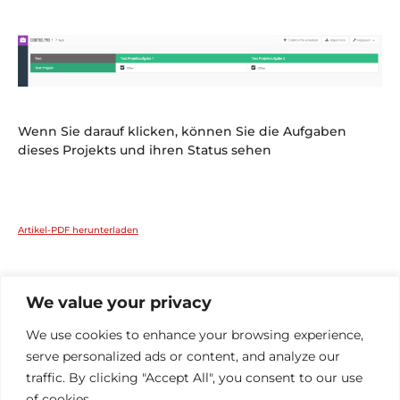
Wenn Sie darauf klicken, können Sie die Aufgaben
dieses Projekts und ihren Status sehen
Artikel-PDF herunterladen
We value your privacy
Benutzeranleitung
We use cookies to enhance your browsing experience,
1.Control Pro Konfiguration aufrufen
serve personalized ads or content, and analyze our
2.Einen neuen Datensatz anlegen
traffic. By clicking "Accept All", you consent to our use
3.Aufgabeneinstellungen
of cookies.