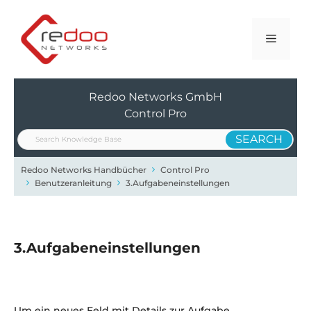
Zum
Inhalt
Menü
springen
Redoo Networks GmbH
Control Pro
Redoo Networks Handbücher
Control Pro
Benutzeranleitung
3.Aufgabeneinstellungen
3.Aufgabeneinstellungen
Um ein neues Feld mit Details zur Aufgabe