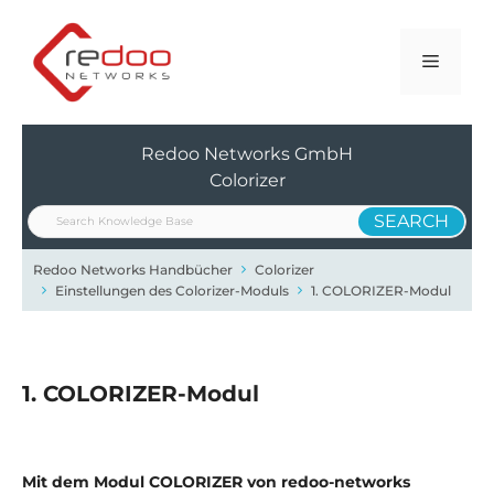
Zum
Inhalt
Menü
springen
Redoo Networks GmbH
Colorizer
Redoo Networks Handbücher
Colorizer
Einstellungen des Colorizer-Moduls
1. COLORIZER-Modul
1. COLORIZER-Modul
Mit dem Modul COLORIZER von redoo-networks