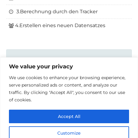
3.Berechnung durch den Tracker
4.Erstellen eines neuen Datensatzes
Benutzeranleitung
We value your privacy
1.Modulübersicht
We use cookies to enhance your browsing experience,
2.Detaillierte Ansicht des Datensatzes
serve personalized ads or content, and analyze our
3.Berechnung durch den Tracker
traffic. By clicking "Accept All", you consent to our use
4.Erstellen eines neuen Datensatzes
of cookies.
Accept All
© 2026 Handbücher der Redoo Networks GmbH
•
Erstellt mit
GeneratePress
Customize