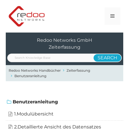
Zum
Inhalt
Menü
springen
Redoo Networks GmbH
Zeiterfassung
Redoo Networks Handbücher
Zeiterfassung
Benutzeranleitung
Benutzeranleitung
1.Modulübersicht
2.Detaillierte Ansicht des Datensatzes